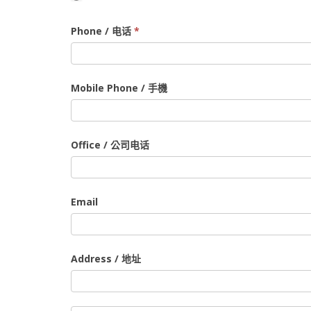
Phone / 电话
*
Mobile Phone / 手機
Office / 公司电话
Email
Address / 地址
Address
/