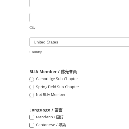
Address
地
/
址
City
地
址
City
Country
Country
BLIA Member / 佛光會員
Cambridge Sub-Chapter
Spring Field Sub-Chapter
Not BLIA Member
Language / 語言
Mandarin / 國語
Cantonese / 粵語