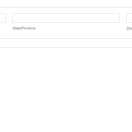
State/Province
Zip
State/Province
Zip