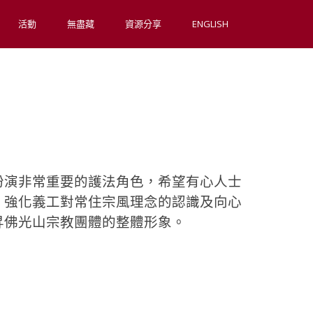
活動
無盡藏
資源分享
ENGLISH
扮演非常重要的護法角色，希望有心人士
，強化義工對常住宗風理念的認識及向心
昇佛光山宗教團體的整體形象。