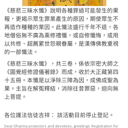
《慈悲三昧水懺》說明各種罪過可能發生的果
報，更揭示眾生罪業產生的原因，期使眾生不
再造作種種的業因。此懺法盛行千年不退，各
地僧俗無不廣為熏修禮懺，或自修懺悔，或用
以共修、超薦累世怨親眷屬，是漢傳佛教重視
的一部懺法。
《慈悲三昧水懺》，共三卷，係依宗密大師之
《圓覺經修證儀著錄》而成，收於大正藏第四
十五冊。本懺是以淨除三障為因，成佛成聖為
果。主旨在解冤釋結，消除往昔罪惡，迴向無
上菩提。
各位護法信徒吉祥：
該活動目前停止登記。
Dear Dharma protectors and devotees, greetings: Registration for