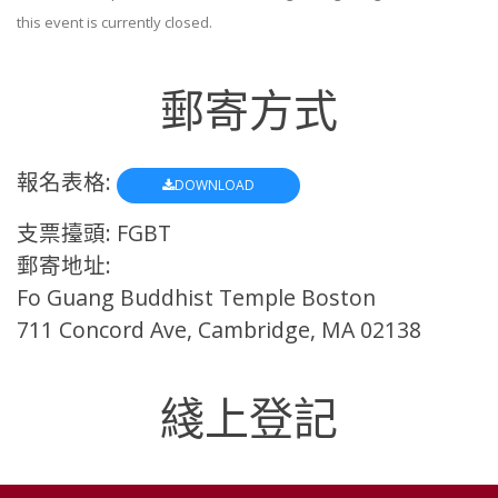
this event is currently closed.
郵寄方式
報名表格:
DOWNLOAD
支票擡頭: FGBT
郵寄地址:
Fo Guang Buddhist Temple Boston
711 Concord Ave, Cambridge, MA 02138
綫上登記