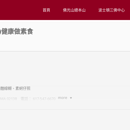
首頁
佛光山總本山
波士頓三佛中心
)健康做素食
素麵線糊、素蚵仔煎
more
, MA 02138 電話： 617-547-6670
佛跳牆)、糖醋餘、芋燒子排、古早味菜炸
2464 電話： 617- 762-0569