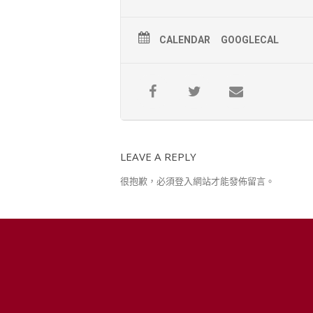
收費方式：單場$25元。兩場都報名$40
歡迎大家踴躍參加。三佛中心可以代
CALENDAR
GOOGLECAL
LEAVE A REPLY
很抱歉，必須
登入
網站才能發佈留言。