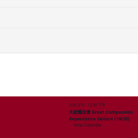
元。支票抬頭請寫TCCNE.
收報名表及支票。
9:30 上午
-
12:30 下午
10 月
Upcoming Events
25
大悲懺法會 Great Compassion
Repentence Service (10/25)
View Calendar