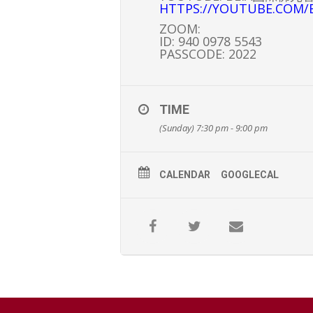
HTTPS://YOUTUBE.COM/
ZOOM:
ID: 940 0978 5543
PASSCODE: 2022
TIME
(Sunday) 7:30 pm - 9:00 pm
CALENDAR
GOOGLECAL