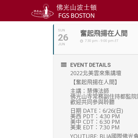
JUNE, 2022
SUN
奮起飛揚在人間
26
7:30 pm - 9:00 pm
ET
JUN
EVENT DETAILS
2022北美雲來集講壇
【奮起飛揚在人間】
主講：慧傳法師
佛光山寺常務副住持都監院
歡迎共同參與聆聽
日期 DATE：6/26(日)
美西 PDT：4:30 PM
美中 CDT：6:30 PM
美東 EDT：7:30 PM
YOUTUBE: BLIA國際佛光