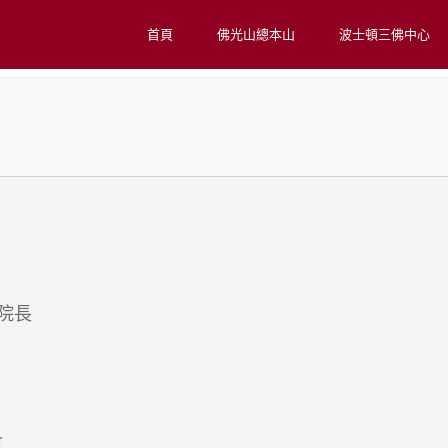
首頁
佛光山總本山
波士頓三佛中心
院長
會