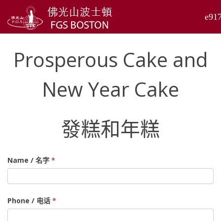
Prosperous Cake and
New Year Cake
發糕和年糕
Properours
Name / 名字
*
Cake
and
New
Phone / 电话
*
Year