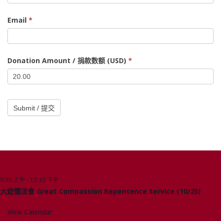
Cake
/
Email
*
發
糕
和
Donation Amount / 捐款数额 (USD)
*
年
糕
Submit / 提交
9:30 上午
-
12:30 下午
10 月
Upcoming Events
25
大悲懺法會 Great Compassion Repentence Service (10/25)
View Calendar