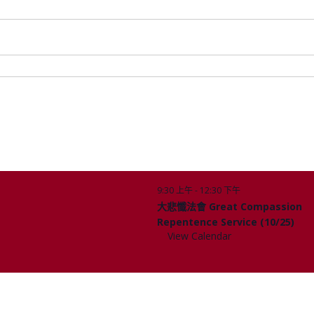
9:30 上午
-
12:30 下午
10 月
Upcoming Events
25
大悲懺法會 Great Compassion
Repentence Service (10/25)
View Calendar