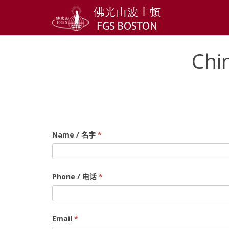
Chi
Chinese
Name / 名字
*
Dharma
Class
Donation
Phone / 电话
*
/
中
文
Email
*