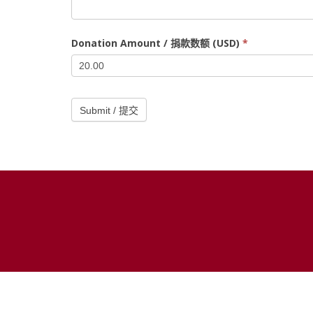
佛
学
班
Donation Amount / 捐款数额 (USD)
*
捐
款
Submit / 提交